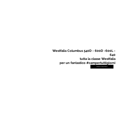
Westfalia Columbus 540D - 600D -600L -
640
tutta la classe Westfalia
per un fantastico #campertuttigiorni
Listino Columbus