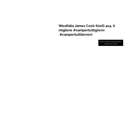
Westfalia James Cook 600D 4x4, il
migliore #campertuttigiorni
#campertuttiterreni
listino e ipotesi configurazione
James Cook 600D