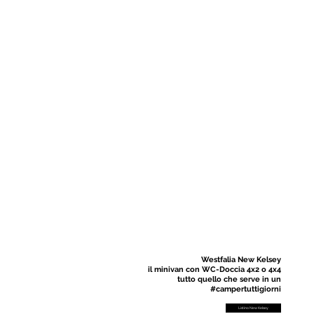
Westfalia New Kelsey
il minivan con WC-Doccia 4x2 o 4x4
tutto quello che serve in un
#campertuttigiorni
Listino New Kelsey